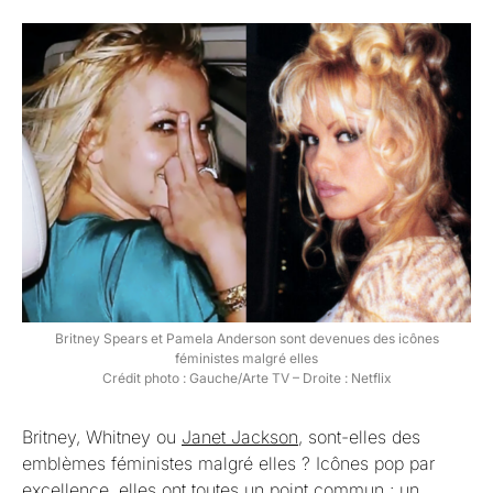
Britney Spears et Pamela Anderson sont devenues des icônes
féministes malgré elles
Crédit photo : Gauche/Arte TV – Droite : Netflix
Britney, Whitney ou
Janet Jackson
, sont-elles des
emblèmes féministes malgré elles ? Icônes pop par
excellence, elles ont toutes un point commun : un