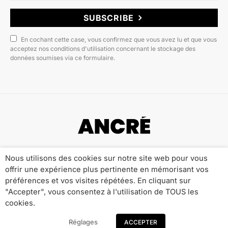
SUBSCRIBE
En cochant cette case, vous confirmez que vous avez lu et que vous
acceptez nos conditions d'utilisation concernant le stockage des
données soumises via ce formulaire.
Copyright © 2022 ANCRÉ MAGAZINE
Nous utilisons des cookies sur notre site web pour vous
offrir une expérience plus pertinente en mémorisant vos
Qui sommes-nous ?
Publicité
Contact
préférences et vos visites répétées. En cliquant sur
Mentions Légales
Politique de Confidentialité
"Accepter", vous consentez à l'utilisation de TOUS les
cookies.
Réglages
ACCEPTER