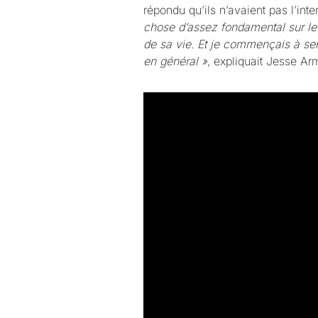
répondu qu’ils n’avaient pas l’int
chose d’assez fondamental sur le fa
de sa vie. Et je commençais à sent
en général »
, expliquait Jesse Ar