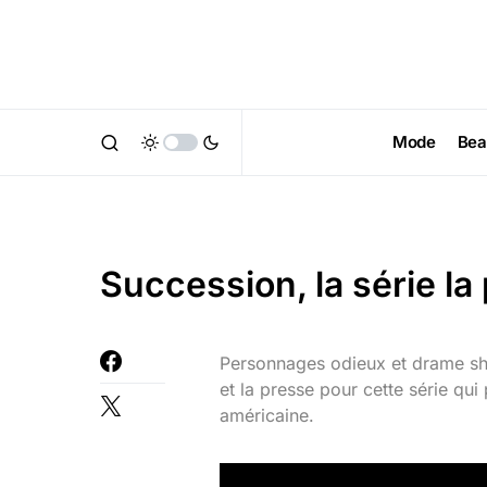
Mode
Bea
Succession, la série l
Personnages odieux et drame sha
et la presse pour cette série qu
américaine.