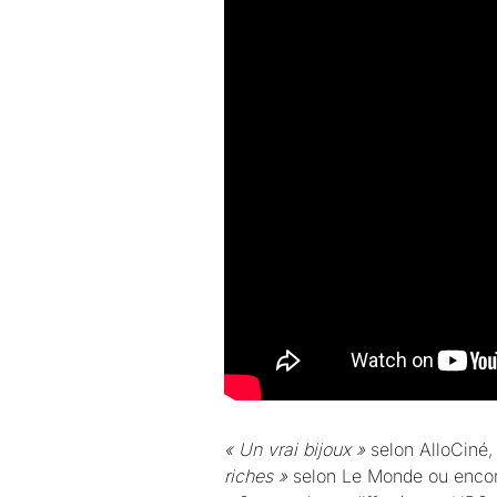
« Un vrai bijoux »
selon AlloCiné
riches »
selon Le Monde ou enco