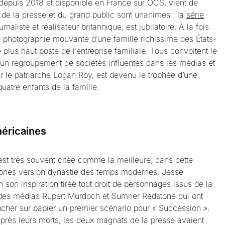
depuis 2018 et disponible en France sur OCS, vient de
s de la presse et du grand public sont unanimes : la
série
aliste et réalisateur britannique, est jubilatoire. À la fois
ne photographie mouvante d’une famille richissime des États-
 plus haut poste de l’entreprise familiale. Tous convoitent le
n regroupement de sociétés influentes dans les médias et
ar le patriarche Logan Roy, est devenu le trophée d’une
uatre enfants de la famille.
méricaines
est très souvent citée comme la meilleure, dans cette
rones version dynastie des temps modernes, Jesse
son inspiration tirée tout droit de personnages issus de la
 des médias Rupert Murdoch et Sumner Redstone qui ont
cher sur papier un premier scénario pour « Succession ».
 après leurs morts, les deux magnats de la presse avaient