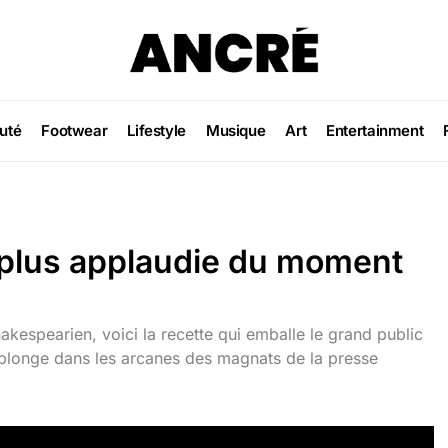
uté
Footwear
Lifestyle
Musique
Art
Entertainment
a plus applaudie du moment
kespearien, voici la recette qui emballe le grand public
i plonge dans les arcanes des magnats de la presse