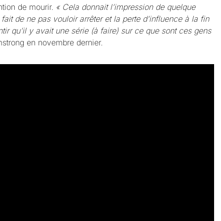
ention de mourir.
« Cela donnait l’impression de quelque
it de ne pas vouloir arrêter et la perte d’influence à la fin
ir qu’il y avait une série (à faire) sur ce que sont ces gens
mstrong en novembre dernier.