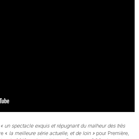
,
« un spectacle exquis et répugnant du malheur des très
re «
la meilleure série actuelle, et de loin »
pour Première,