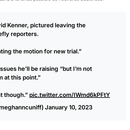
id Kenner, pictured leaving the
fly reporters.
ating the motion for new trial.”
ssues he’ll be raising “but I’m not
 at this point.”
t though.”
pic.twitter.com/IWmd6kPFtY
meghanncuniff)
January 10, 2023