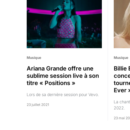
Musique
Musique
Ariana Grande offre une
Billie
sublime session live à son
conce
titre « Positions »
tourn
Ever 
Lors de sa dernière session pour Vevo.
La chant
23 juillet 2021
2022.
23 mai 20