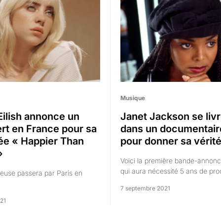
Musique
 Eilish annonce un
Janet Jackson se liv
rt en France pour sa
dans un documentair
ée « Happier Than
pour donner sa vérit
»
Voici la première bande-annonc
qui aura nécessité 5 ans de pro
euse passera par Paris en
7 septembre 2021
21