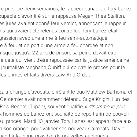
uré presque deux semaines
, le rappeur canadien Tory Lanez
oupable d’avoir tiré sur la rappeuse Megan Thee Stallion
.
es jurés avaient donné leur verdict, annonçant le rappeur
s qui avaient été retenus contre lui. Tory Lanez était
’agression avec une arme à feu semi-automatique,
me à feu, et de port d’une arme à feu chargée et non
 risque jusqu’à 22 ans de prison, sa peine devait être
e date qui vient d’être repoussée par la justice américaine
 journaliste Meghann Cuniff qui couvre le procès pour le
es crimes et faits divers Law And Order.
nez a changé d’avocats, enrôlant le duo Matthew Barhoma et
 Ce dernier avait notamment défendu Suge Knight, l’un des
Row Record (Tupac), souvent qualifié
« d’homme le plus
hommes de Lanez ont souhaité ce report afin de pouvoir
 procès. Mardi 10 janvier Tory Lanez est apparu face aux
aison orange, pour valider ses nouveaux avocats. David
and à la tenue possible de nouvelles audiences.