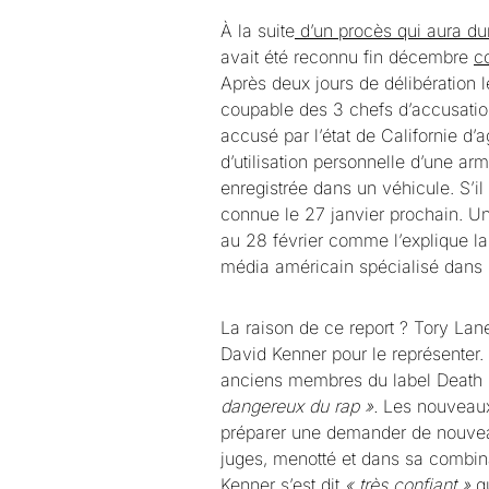
À la suite
d’un procès qui aura d
avait été reconnu fin décembre
c
Après deux jours de délibération l
coupable des 3 chefs d’accusation
accusé par l’état de Californie d
d’utilisation personnelle d’une ar
enregistrée dans un véhicule. S’il
connue le 27 janvier prochain. Un
au 28 février comme l’explique la
média américain spécialisé dans l
La raison de ce report ? Tory La
David Kenner pour le représenter.
anciens membres du label Death 
dangereux du rap ».
Les nouveaux 
préparer une demander de nouveau
juges, menotté et dans sa combin
Kenner s’est dit
« très confiant »
qu