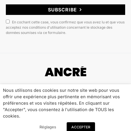
SUBSCRIBE
En cochant cette case, vous confirmez que vous avez lu et que vous
acceptez nos conditions d'utilisation concernant le stockage des
données soumises via ce formulaire.
Copyright © 2022 ANCRÉ MAGAZINE
Nous utilisons des cookies sur notre site web pour vous
offrir une expérience plus pertinente en mémorisant vos
Qui sommes-nous ?
Publicité
Contact
préférences et vos visites répétées. En cliquant sur
Mentions Légales
Politique de Confidentialité
"Accepter", vous consentez à l'utilisation de TOUS les
cookies.
Réglages
ACCEPTER