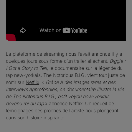
La plateforme de streaming nous l’avait annoncé il y a
quelques jours sous forme
d’un trailer alléchant
.
Biggie :
I Got a Story to Tell
, le documentaire sur la légende du
rap new-yorkais, The Notorious B.I.G, vient tout juste de
sortir sur
Netflix
. «
Grâce à des images rares et des
interviews approfondies, ce documentaire illustre la vie
de The Notorious B.I.G., petit voyou new-yorkais
devenu roi du rap
» annonce Netflix. Un recueil de
témoignages des proches de l’artiste nous plongeant
dans son histoire inspirante.