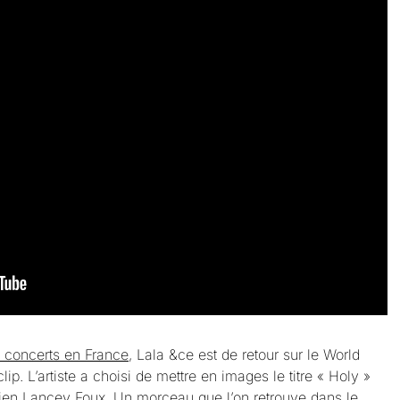
e concerts en France
, Lala &ce est de retour sur le World
. L’artiste a choisi de mettre en images le titre « Holy »
nien Lancey Foux. Un morceau que l’on retrouve dans le