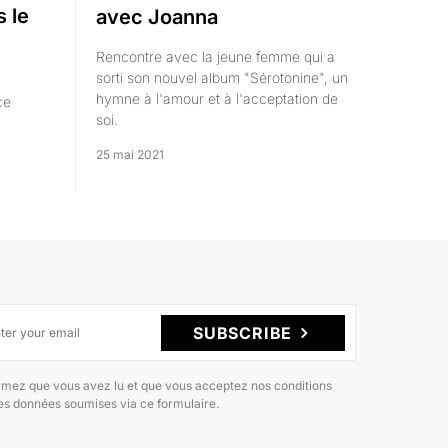
 le
avec Joanna
Rencontre avec la jeune femme qui a
sorti son nouvel album "Sérotonine", un
hymne à l'amour et à l'acceptation de
ce
soi.
25 mai 2021
SUBSCRIBE
rmez que vous avez lu et que vous acceptez nos conditions
des données soumises via ce formulaire.