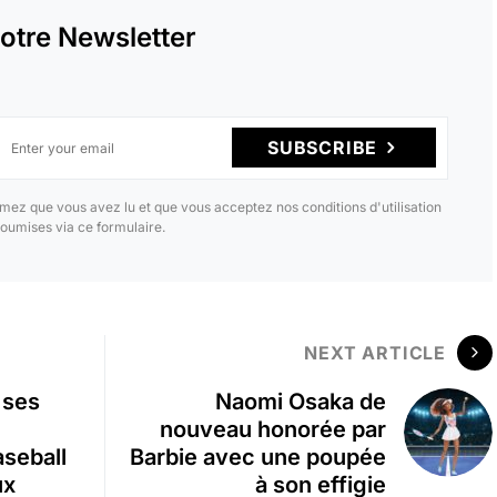
otre Newsletter
SUBSCRIBE
mez que vous avez lu et que vous acceptez nos conditions d'utilisation
oumises via ce formulaire.
NEXT ARTICLE
 ses
Naomi Osaka de
nouveau honorée par
seball
Barbie avec une poupée
ux
à son effigie