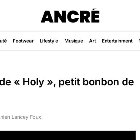
uté
Footwear
Lifestyle
Musique
Art
Entertainment
 de « Holy », petit bonbon de
onien Lancey Foux.