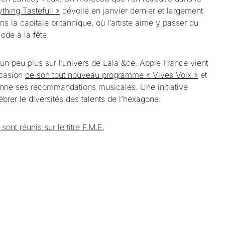
thing Tastefull »
dévoilé en janvier dernier et largement
ans la capitale britannique, où l’artiste aime y passer du
ode à la fête.
 un peu plus sur l’univers de Lala &ce, Apple France vient
ccasion
de son tout nouveau programme « Vives Voix »
et
nne ses recommandations musicales. Une initiative
brer le diversités des talents de l’hexagone.
ont réunis sur le titre F.M.E.