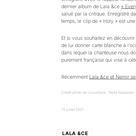
dernier album de Lala &ce
« Every
salué par la critique. Enregistré d
temps, le clip de « Holy » est une 
Et si vous souhaitez en découvrir
de lui donner carte blanche à l’o
dans lequel la chanteuse nous do
purement française qui vise à célé
Récemment
Lala &ce et Nemir se s
Crédit photo de couverture : Nelta Kasparian
13 juillet 2021
LALA &CE