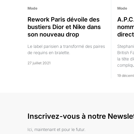
Mode
Mode
Rework Paris dévoile des
A.P.C
bustiers Dior et Nike dans
nomme
son nouveau drop
direc
Le label parisien a transformé des paires
Stephani
de requins en bralette.
British F
la tête d
27 juillet 2021
compliq
19 décem
Inscrivez-vous à notre Newsle
Ici, maintenant et pour le futur.