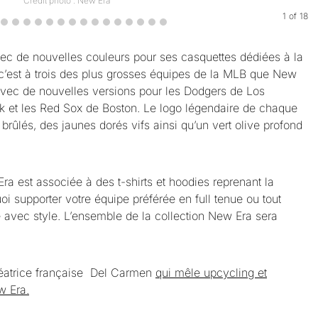
Crédit photo : New Era
1
of
18
vec de nouvelles couleurs pour ses casquettes dédiées à la
 c’est à trois des plus grosses équipes de la MLB que New
vec de nouvelles versions pour les Dodgers de Los
 et les Red Sox de Boston. Le logo légendaire de chaque
rûlés, des jaunes dorés vifs ainsi qu’un vert olive profond
ra est associée à des t-shirts et hoodies reprenant la
supporter votre équipe préférée en full tenue ou tout
é avec style. L’ensemble de la collection New Era sera
éatrice française Del Carmen
qui mêle upcycling et
w Era.