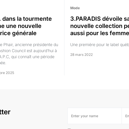
Mode
. dans la tourmente
3.PARADIS dévoile s
 une nouvelle
nouvelle collection 
trice générale
aussi pour les femm
e Phair, ancienne présidente du
Une première pour le label québ
ashion Council est aujourd’hui à
28 mars 2022
’A.P.C, qui connaît une période
uée.
bre 2025
tter