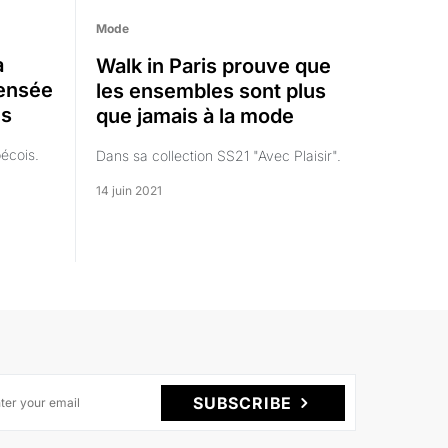
Mode
a
Walk in Paris prouve que
pensée
les ensembles sont plus
es
que jamais à la mode
écois.
Dans sa collection SS21 "Avec Plaisir".
14 juin 2021
SUBSCRIBE