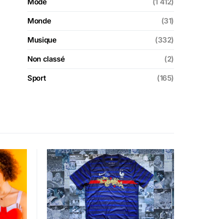
Mode
(1 412)
Monde
(31)
Musique
(332)
Non classé
(2)
Sport
(165)