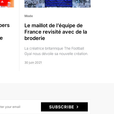
Mode
bers
Le maillot de l’équipe de
France revisité avec de la
de
broderie
La créatrice britannique The Football
Gyal nous dévoile sa nouvelle création.
30 juin 2021
SUBSCRIBE