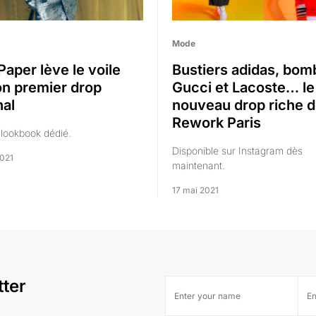
Mode
Paper lève le voile
Bustiers adidas, bom
on premier drop
Gucci et Lacoste… le
nal
nouveau drop riche 
Rework Paris
lookbook dédié.
Disponible sur Instagram dès
2021
maintenant.
17 mai 2021
tter