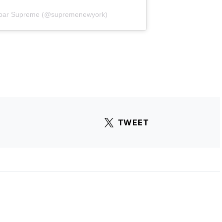
e par Supreme (@supremenewyork)
TWEET