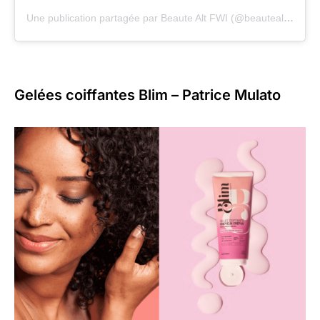
Une publication partagée par Beaute Alt FWI (@beautealternative_fwi)
Gelées coiffantes Blim – Patrice Mulato