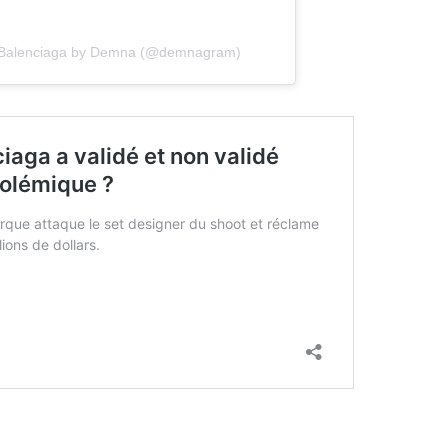
ar Balenciaga by Demna (@demnagram)