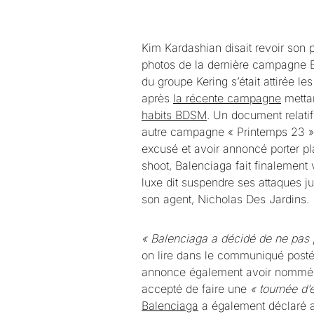
Kim Kardashian disait revoir son p
photos de la dernière campagne 
du groupe Kering s’était attirée l
après
la récente campagne
metta
habits BDSM
. Un document relatif
autre campagne « Printemps 23 »,
excusé et avoir annoncé porter p
shoot, Balenciaga fait finalemen
luxe dit suspendre ses attaques jud
son agent, Nicholas Des Jardins.
« Balenciaga a décidé de ne pas p
on lire dans le communiqué posté
annonce également avoir nommé 
accepté de faire une
« tournée d’
Balenciaga
a également déclaré a