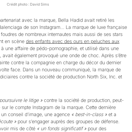
Crédit photo : David Sims
artenariat avec la marque, Bella Hadid avait retiré les
Balenciaga de son Instagram… La marque de luxe française
es foudres de nombreux internautes mais aussi de ses stars
nt en scène
des enfants avec des ours en peluches aux
 à une affaire de pédo-pornographie, et utilisé dans une
 avait également provoqué une onde de choc. Après s’être
lainte contre la compagnie en charge du décor du dernier
t volte face. Dans un nouveau communiqué, la marque de
iciaires contre la société de production North Six, Inc. et
oursuivre le litige »
contre la société de production, peut-
 sur le compte Instagram de la marque. Cette dernière
un conseil d’image, une agence
« best-in-class »
et a
écoute »
pour s’engager auprès des groupes de défense.
voir mis de côté
« un fonds significatif »
pour des