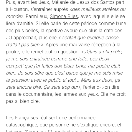
Puis, avant les Jeux, Mélanie de Jesus dos Santos part
à Houston, s’entraîner auprès
«des meilleurs athlètes du
monde»
. Parmi eux,
Simone Biles
, avec laquelle elle se
liera d’amitié. Si elle parle de cette période comme l’une
des plus belles, la sportive avoue que plus la date des
JO approchait, plus elle
« sentait que quelque chose
n’allait pas bien »
. Après une mauvaise réception à la
poutre, elle remet tout en question.
«J’étais archi prête,
je me suis entraînée comme une folle. Les deux
compet’ que j’ai faites aux Etats-Unis, ma poutre était
bien. Je suis sûre que c’est parce que je me suis mise
la pression avec le public et tout… Mais aux Jeux, ça
sera encore pire. Ça sera trop dur»,
l’entend-t-on dire
dans le documentaire, les larmes aux yeux. Elle ne croit
pas si bien dire.
Les Françaises réalisent une performance
catastrophique, que personne ne s’explique encore, et
finissent 11ème sur 12, mettant ainsi un terme à leurs