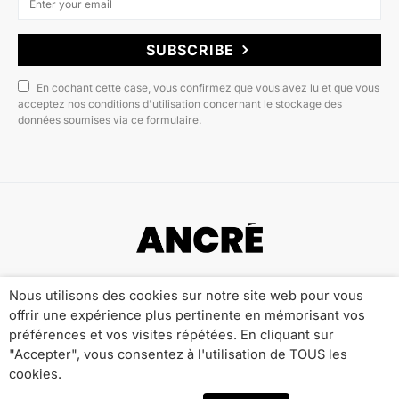
SUBSCRIBE
En cochant cette case, vous confirmez que vous avez lu et que vous
acceptez nos conditions d'utilisation concernant le stockage des
données soumises via ce formulaire.
Copyright © 2022 ANCRÉ MAGAZINE
Nous utilisons des cookies sur notre site web pour vous
offrir une expérience plus pertinente en mémorisant vos
Qui sommes-nous ?
Publicité
Contact
préférences et vos visites répétées. En cliquant sur
Mentions Légales
Politique de Confidentialité
"Accepter", vous consentez à l'utilisation de TOUS les
cookies.