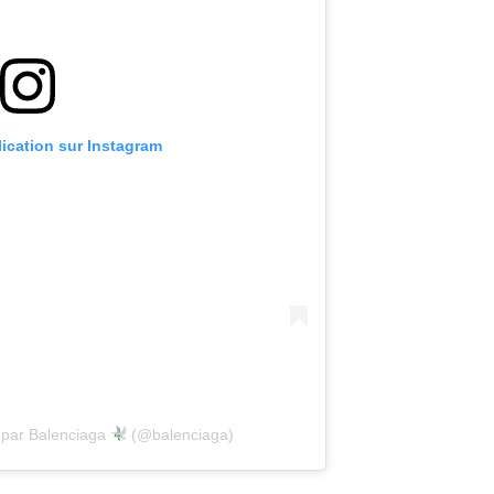
lication sur Instagram
 par Balenciaga
(@balenciaga)