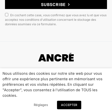
SUBSCRIBE
En cochant cette case, vous confirmez que vous avez lu et que vous
acceptez nos conditions d'utilisation concernant le stockage des
données soumises via ce formulaire.
Copyright © 2022 ANCRÉ MAGAZINE
Nous utilisons des cookies sur notre site web pour vous
offrir une expérience plus pertinente en mémorisant vos
Qui sommes-nous ?
Publicité
Contact
préférences et vos visites répétées. En cliquant sur
Mentions Légales
Politique de Confidentialité
"Accepter", vous consentez à l'utilisation de TOUS les
cookies.
Réglages
ACCEPTER