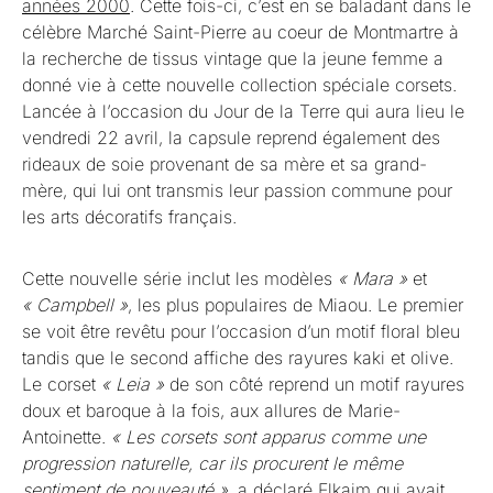
années 2000
. Cette fois-ci, c’est en se baladant dans le
célèbre Marché Saint-Pierre au coeur de Montmartre à
la recherche de tissus vintage que la jeune femme a
donné vie à cette nouvelle collection spéciale corsets.
Lancée à l’occasion du Jour de la Terre qui aura lieu le
vendredi 22 avril, la capsule reprend également des
rideaux de soie provenant de sa mère et sa grand-
mère, qui lui ont transmis leur passion commune pour
les arts décoratifs français.
Cette nouvelle série inclut les modèles
« Mara »
et
« Campbell »
, les plus populaires de Miaou. Le premier
se voit être revêtu pour l’occasion d’un motif floral bleu
tandis que le second affiche des rayures kaki et olive.
Le corset
« Leia »
de son côté reprend un motif rayures
doux et baroque à la fois, aux allures de Marie-
Antoinette.
« Les corsets sont apparus comme une
progression naturelle, car ils procurent le même
sentiment de nouveauté »
,
a déclaré
Elkaim qui avait