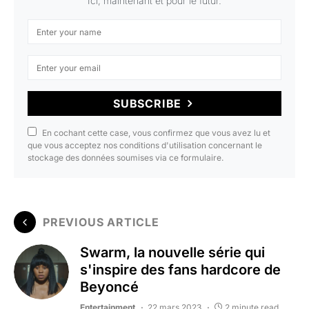
Ici, maintenant et pour le futur.
SUBSCRIBE
En cochant cette case, vous confirmez que vous avez lu et
que vous acceptez nos conditions d'utilisation concernant le
stockage des données soumises via ce formulaire.
PREVIOUS ARTICLE
Swarm, la nouvelle série qui
s'inspire des fans hardcore de
Beyoncé
Entertainment
22 mars 2023
2 minute read