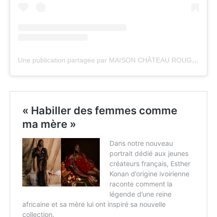
Une publication partagée par MAISON CHÂTEAU ROUGE (@maisonchateaurouge)