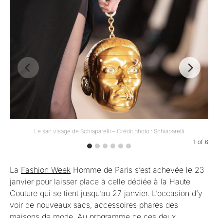
Le sac visage de Schiaparelli – Crédit photo : Schiaparelli
Le
1
of
6
La
Fashion Week
Homme de Paris s’est achevée le 23
janvier pour laisser place à celle dédiée à la Haute
Couture qui se tient jusqu’au 27 janvier. L’occasion d’y
voir de nouveaux sacs, accessoires phares des
maisons de mode. Au programme de ces deux