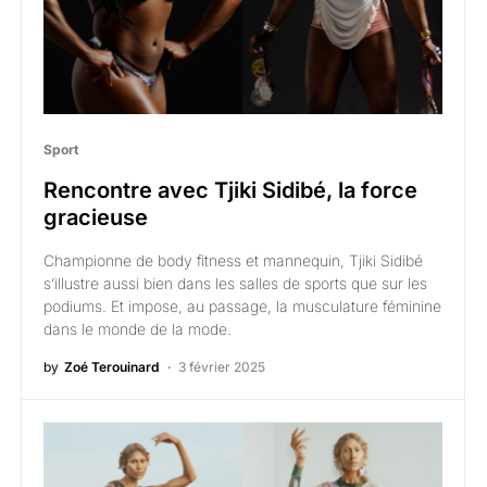
Sport
Rencontre avec Tjiki Sidibé, la force
gracieuse
Championne de body fitness et mannequin, Tjiki Sidibé
s’illustre aussi bien dans les salles de sports que sur les
podiums. Et impose, au passage, la musculature féminine
dans le monde de la mode.
by
Zoé Terouinard
3 février 2025