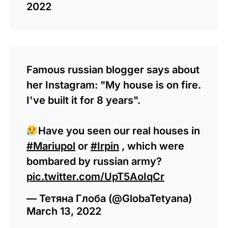
2022
Famous russian blogger says about
her Instagram: "My house is on fire.
I've built it for 8 years".
Have you seen our real houses in
#Mariupol
or
#Irpin
, which were
bombared by russian army?
pic.twitter.com/UpT5AoIqCr
— Тетяна Глоба (@GlobaTetyana)
March 13, 2022