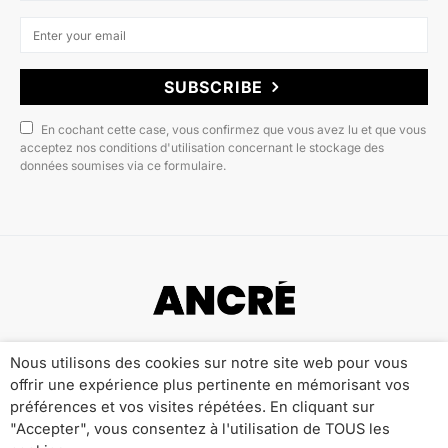
SUBSCRIBE
En cochant cette case, vous confirmez que vous avez lu et que vous
acceptez nos conditions d'utilisation concernant le stockage des
données soumises via ce formulaire.
Copyright © 2022 ANCRÉ MAGAZINE
Nous utilisons des cookies sur notre site web pour vous
offrir une expérience plus pertinente en mémorisant vos
Qui sommes-nous ?
Publicité
Contact
préférences et vos visites répétées. En cliquant sur
Mentions Légales
Politique de Confidentialité
"Accepter", vous consentez à l'utilisation de TOUS les