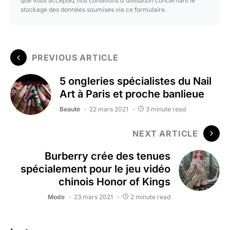
que vous acceptez nos conditions d'utilisation concernant le
stockage des données soumises via ce formulaire.
PREVIOUS ARTICLE
5 ongleries spécialistes du Nail
Art à Paris et proche banlieue
Beauté
22 mars 2021
3 minute read
NEXT ARTICLE
Burberry crée des tenues
spécialement pour le jeu vidéo
chinois Honor of Kings
Mode
23 mars 2021
2 minute read