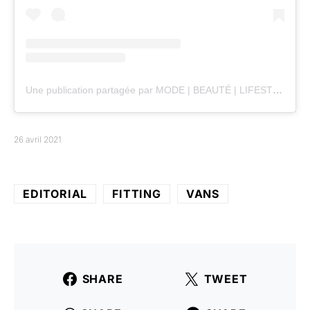
Une publication partagée par MODE | BEAUTÉ | LIFESTYLE | (@ancremagazine)
26 avril 2021
EDITORIAL
FITTING
VANS
SHARE
TWEET