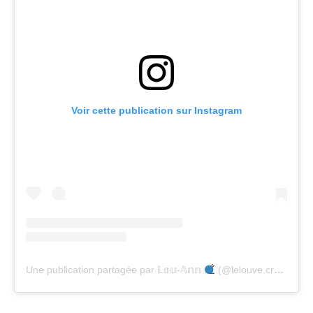
Voir cette publication sur Instagram
Une publication partagée par 𝕃𝕠𝕦-𝔸𝕟𝕟
(@lelouve.crafts)