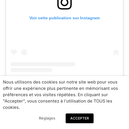
Voir cette publication sur Instagram
Nous utilisons des cookies sur notre site web pour vous
Une publication partagée par Atelier Arnezsa ® (@atelier.arnezsa)
offrir une expérience plus pertinente en mémorisant vos
préférences et vos visites répétées. En cliquant sur
"Accepter", vous consentez à l'utilisation de TOUS les
cookies.
TheTinyFest
Réglages
ACCEPTER