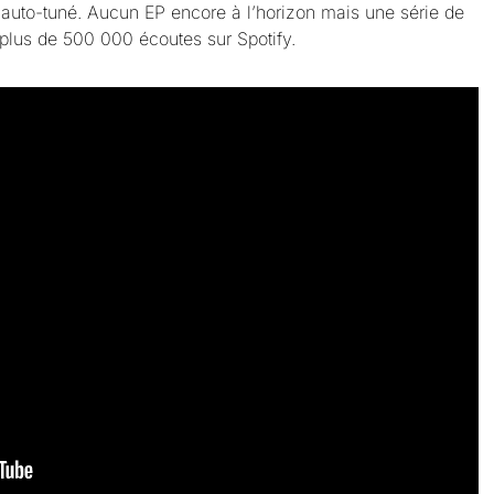
auto-tuné. Aucun EP encore à l’horizon mais une série de
à plus de 500 000 écoutes sur Spotify.