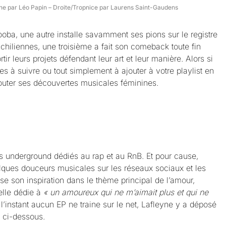
ne par Léo Papin – Droite/Tropnice par Laurens Saint-Gaudens
ooba, une autre installe savamment ses pions sur le registre
 chiliennes, une troisième a fait son comeback toute fin
ir leurs projets défendant leur art et leur manière. Alors si
s à suivre ou tout simplement à ajouter à votre playlist en
ter ses découvertes musicales féminines.
 underground dédiés au rap et au RnB. Et pour cause,
lques douceurs musicales sur les réseaux sociaux et les
se son inspiration dans le thème principal de l’amour,
lle dédie à
« un amoureux qui ne m’aimait plus et qui ne
r l’instant aucun EP ne traine sur le net, Lafleyne y a déposé
te ci-dessous.