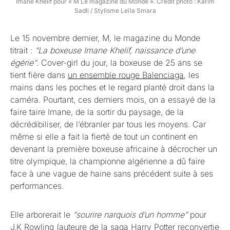
Imane Khelif pour « M Le magazine du Monde ». Crédit photo : Karim
Sadli / Stylisme Leïla Smara
Le 15 novembre dernier, M, le magazine du Monde
titrait :
“La boxeuse Imane Khelif, naissance d’une
égérie”
. Cover-girl du jour, la boxeuse de 25 ans se
tient fière dans
un ensemble rouge Balenciaga
, les
mains dans les poches et le regard planté droit dans la
caméra. Pourtant, ces derniers mois, on a essayé de la
faire taire Imane, de la sortir du paysage, de la
décrédibiliser, de l’ébranler par tous les moyens. Car
même si elle a fait la fierté de tout un continent en
devenant la première boxeuse africaine à décrocher un
titre olympique, la championne algérienne a dû faire
face à une vague de haine sans précédent suite à ses
performances.
Elle arborerait le
“sourire narquois d’un homme”
pour
J.K Rowling (auteure de la saga Harry Potter reconvertie