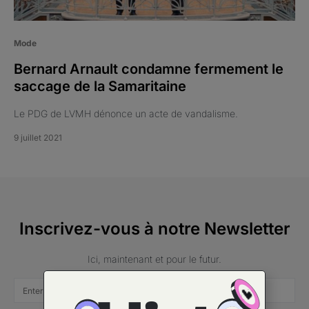
Mode
Bernard Arnault condamne fermement le
saccage de la Samaritaine
Le PDG de LVMH dénonce un acte de vandalisme.
9 juillet 2021
Inscrivez-vous à notre Newsletter
Ici, maintenant et pour le futur.