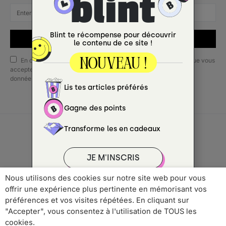
SUBSCRIBE
En cochant cette case, vous confirmez que vous avez lu et que vous
acceptez nos conditions d'utilisation concernant le stockage des
données soumises via ce formulaire.
Copyright © 2022 ANCRÉ MAGAZINE
Nous utilisons des cookies sur notre site web pour vous
offrir une expérience plus pertinente en mémorisant vos
Qui sommes-nous ?
Publicité
Contact
préférences et vos visites répétées. En cliquant sur
Mentions Légales
Politique de Confidentialité
"Accepter", vous consentez à l'utilisation de TOUS les
cookies.