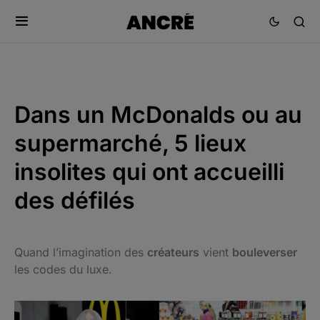
Dans un McDonalds ou au
supermarché, 5 lieux
insolites qui ont accueilli
des défilés
Quand l’imagination des
créateurs
vient
bouleverser
les codes du luxe.