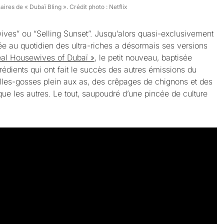
aires de « Dubaï Bling ». Crédit photo : Netflix
ves” ou “Selling Sunset”. Jusqu’alors quasi-exclusivement
rée au quotidien des ultra-riches a désormais ses versions
al Housewives of Dubaï »
, le petit nouveau, baptisée
grédients qui ont fait le succès des autres émissions du
lles-gosses plein aux as, des crêpages de chignons et des
que les autres. Le tout, saupoudré d’une pincée de culture