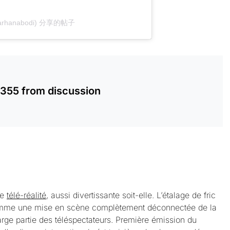
arhanabodi) 分享的帖子
2355
from discussion
g
te
télé-réalité
, aussi divertissante soit-elle. L’étalage de fric
mme une mise en scène complètement déconnectée de la
large partie des téléspectateurs. Première émission du