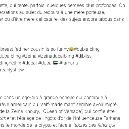
tte, qui tente, parfois, quelques percées plus profondes. On
rsations au sujet du recours à une mère porteuse,
r ou d’être mère célibataire, des sujets
encore tabous dans
breast fed her cousin is so funny
#dublaibling
dubaibling
#zeina
#zeinadubaibling
#djbliss
lingnetflix
#dubai
#dubai
#farhana
realityshow
 dans un ego-trip à grande échelle qui contribue à
e rêve américain du “self-made man” semble avoir migré.
 de la Zeina Khoury, “Queen of Versace”, qui confie être
oche”
et l’étalage de lingots d’or de l’influenceuse Farhana
ans le
monde de la crypto
et face à
“toutes ces filles qui