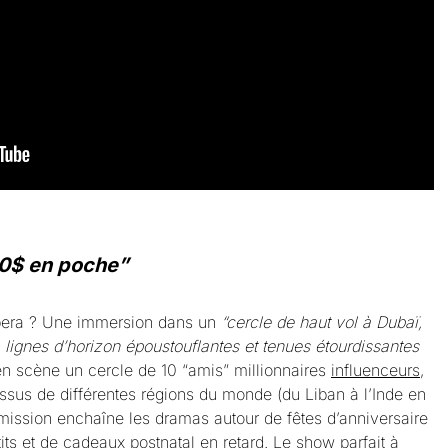
00$ en poche”
era ? Une immersion dans un
“cercle de haut vol à Dubaï,
 lignes d’horizon époustouflantes et tenues étourdissantes
en scène un cercle de 10 “amis” millionnaires
influenceurs
,
issus de différentes régions du monde (du Liban à l’Inde en
’émission enchaîne les dramas autour de fêtes d’anniversaire
its et de cadeaux postnatal en retard. Le show parfait à