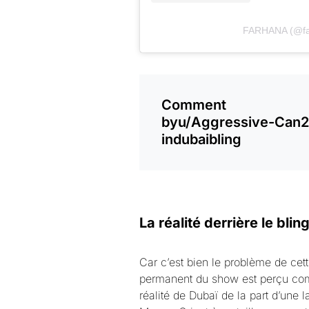
FARHANA (@f
Comment
by
u/Aggressive-Can
in
dubaibling
La réalité derrière le blin
Car c’est bien le problème de cet
permanent du show est perçu co
réalité de Dubaï de la part d’une 