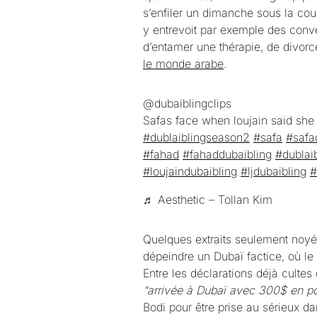
s’enfiler un dimanche sous la coue
y entrevoit par exemple des conve
d’entamer une thérapie, de divorce
le monde arabe
.
@dubaiblingclips
Safas face when loujain said she 
#dublaiblingseason2
#safa
#safa
#fahad
#fahaddubaibling
#dublaib
#loujaindubaibling
#ljdubaibling
#
♬ Aesthetic – Tollan Kim
Quelques extraits seulement noyés
dépeindre un Dubaï factice, où l
Entre les déclarations déjà cultes
“arrivée à Dubaï avec 300$ en p
Bodi pour être prise au sérieux d