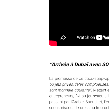
“Arrivée à Dubaï avec 3
La promesse de ce docu-soap-op
où jets privés, fêtes somptueuses,
sont monnaie courante”
. Mettant 
entrepreneurs, DJ ou jet-setteurs 
passant par l’Arabie-Saoudite), l
sponsorisées, de dressing trop pet