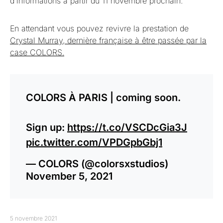
d’informations à partir du 11 novembre prochain.
En attendant vous pouvez revivre la prestation de
Crystal Murray, dernière française à être passée par la
case COLORS.
COLORS À PARIS | coming soon.⁠
Sign up:
https://t.co/VSCDcGia3J
pic.twitter.com/VPDGpbGbj1
— COLORS (@colorsxstudios)
November 5, 2021
5 novembre 2021