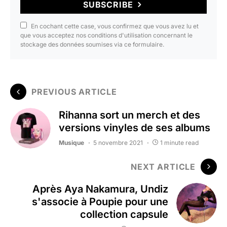
SUBSCRIBE
En cochant cette case, vous confirmez que vous avez lu et
que vous acceptez nos conditions d'utilisation concernant le
stockage des données soumises via ce formulaire.
PREVIOUS ARTICLE
Rihanna sort un merch et des
versions vinyles de ses albums
Musique
5 novembre 2021
1 minute read
NEXT ARTICLE
Après Aya Nakamura, Undiz
s'associe à Poupie pour une
collection capsule