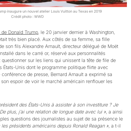
ump inaugure un nouvel atelier Louis Vuitton au Texas en 2019
Crédit photo : WWD
re de Donald Trump
, le 20 janvier dernier à Washington,
tait très bien placé. Aux côtés de sa femme, sa fille
de son fils Alexandre Arnault, directeur délégué de Moët
installé dans le carré or, réservé aux personnalités
questionner sur les liens qui unissent la tête de file de
États-Unis dont le programme politique flirte avec
e conférence de presse, Bernard Arnault a exprimé sa
son espoir de voir le marché américain renflouer les
président des États-Unis à assister à son investiture ? Je
e plus, j’ai une relation de longue date avec lui »
, a ainsi
ples questions des journalistes au sujet de sa présence le
 les présidents américains depuis Ronald Reagan »
, a t-il