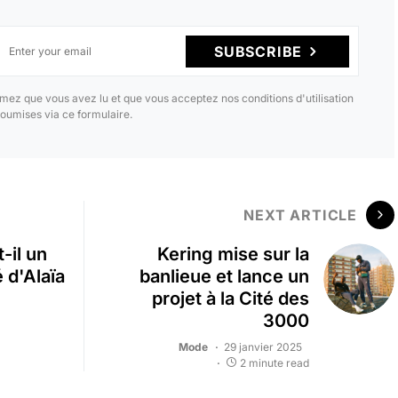
SUBSCRIBE
mez que vous avez lu et que vous acceptez nos conditions d'utilisation
oumises via ce formulaire.
NEXT ARTICLE
-il un
Kering mise sur la
é d'Alaïa
banlieue et lance un
projet à la Cité des
3000
Mode
29 janvier 2025
2 minute read