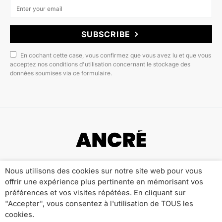
SUBSCRIBE
En cochant cette case, vous confirmez que vous avez lu et que vous
acceptez nos conditions d'utilisation concernant le stockage des
données soumises via ce formulaire.
Copyright © 2022 ANCRÉ MAGAZINE
Nous utilisons des cookies sur notre site web pour vous
offrir une expérience plus pertinente en mémorisant vos
Qui sommes-nous ?
Publicité
Contact
préférences et vos visites répétées. En cliquant sur
Mentions Légales
Politique de Confidentialité
"Accepter", vous consentez à l'utilisation de TOUS les
cookies.