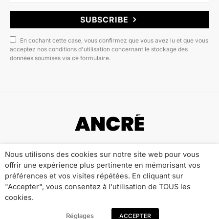
SUBSCRIBE
En cochant cette case, vous confirmez que vous avez lu et que vous
acceptez nos conditions d'utilisation concernant le stockage des
données soumises via ce formulaire.
Copyright © 2022 ANCRÉ MAGAZINE
Nous utilisons des cookies sur notre site web pour vous
offrir une expérience plus pertinente en mémorisant vos
Qui sommes-nous ?
Publicité
Contact
préférences et vos visites répétées. En cliquant sur
Mentions Légales
Politique de Confidentialité
"Accepter", vous consentez à l'utilisation de TOUS les
cookies.
Réglages
ACCEPTER