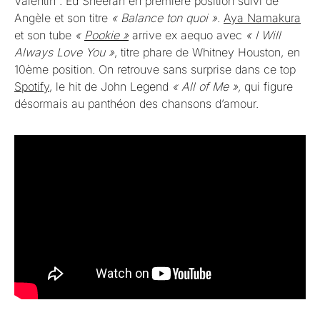
Valentin : Ed Sheeran en première position suivi de
Angèle et son titre
« Balance ton quoi »
.
Aya Namakura
et son tube
«
Pookie »
arrive ex aequo avec
« I Will
Always Love You »
, titre phare de Whitney Houston, en
10ème position. On retrouve sans surprise dans ce top
Spotify
, le hit de John Legend
« All of Me »,
qui figure
désormais au panthéon des chansons d’amour.