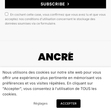
SUBSCRIBE
En cochant cette case, vous confirmez que vous avez lu et que vous
acceptez nos conditions d'utilisation concernant le stockage des
données soumises via ce formulaire.
Copyright © 2022 ANCRÉ MAGAZINE
Nous utilisons des cookies sur notre site web pour vous
offrir une expérience plus pertinente en mémorisant vos
Qui sommes-nous ?
Publicité
Contact
préférences et vos visites répétées. En cliquant sur
Mentions Légales
Politique de Confidentialité
"Accepter", vous consentez à l'utilisation de TOUS les
cookies.
Réglages
ACCEPTER