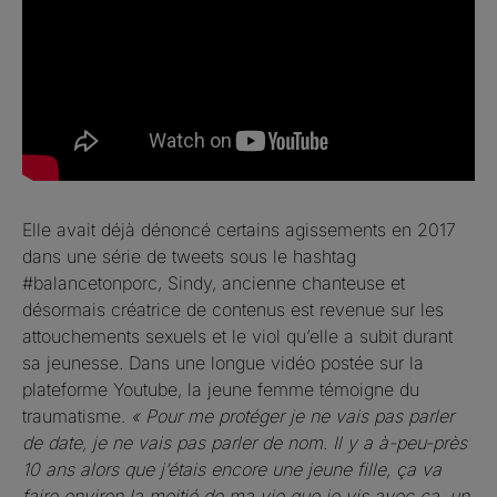
Elle avait déjà dénoncé certains agissements en 2017
dans une série de tweets sous le hashtag
#balancetonporc, Sindy, ancienne chanteuse et
désormais créatrice de contenus est revenue sur les
attouchements sexuels et le viol qu’elle a subit durant
sa jeunesse. Dans une longue vidéo postée sur la
plateforme Youtube, la jeune femme témoigne du
traumatisme.
« Pour me protéger je ne vais pas parler
de date, je ne vais pas parler de nom. Il y a à-peu-près
10 ans alors que j’étais encore une jeune fille, ça va
faire environ la moitié de ma vie que je vis avec ça, un