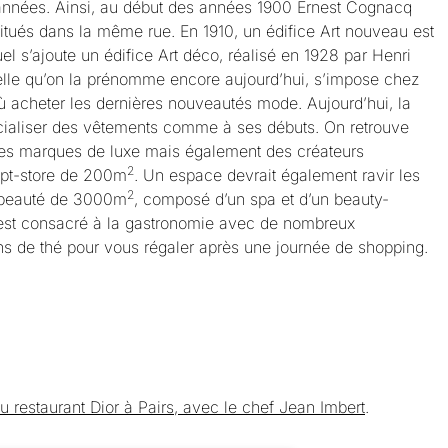
s années. Ainsi, au début des années 1900 Ernest Cognacq
itués dans la même rue. En 1910, un édifice Art nouveau est
l s’ajoute un édifice Art déco, réalisé en 1928 par Henri
elle qu’on la prénomme encore aujourd’hui, s’impose chez
ù acheter les dernières nouveautés mode. Aujourd’hui, la
ialiser des vêtements comme à ses débuts. On retrouve
les marques de luxe mais également des créateurs
2
ept-store de 200m
. Un espace devrait également ravir les
2
 beauté de 3000m
, composé d’un spa et d’un beauty-
e est consacré à la gastronomie avec de nombreux
ns de thé pour vous régaler après une journée de shopping.
u restaurant Dior à Pairs, avec le chef Jean Imbert
.