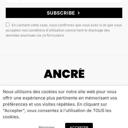
SUBSCRIBE
En cochant cette case, vous confirmez que vous avez lu et que vous
acceptez nos conditions d'utilisation concernant le stockage des
données soumises via ce formulaire.
Copyright © 2022 ANCRÉ MAGAZINE
Nous utilisons des cookies sur notre site web pour vous
offrir une expérience plus pertinente en mémorisant vos
Qui sommes-nous ?
Publicité
Contact
préférences et vos visites répétées. En cliquant sur
Mentions Légales
Politique de Confidentialité
"Accepter", vous consentez à l'utilisation de TOUS les
cookies.
Réglages
ACCEPTER