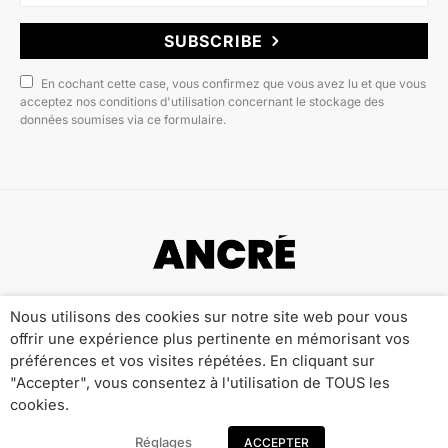
SUBSCRIBE
En cochant cette case, vous confirmez que vous avez lu et que vous
acceptez nos conditions d'utilisation concernant le stockage des
données soumises via ce formulaire.
Copyright © 2022 ANCRÉ MAGAZINE
Nous utilisons des cookies sur notre site web pour vous
offrir une expérience plus pertinente en mémorisant vos
Qui sommes-nous ?
Publicité
Contact
préférences et vos visites répétées. En cliquant sur
Mentions Légales
Politique de Confidentialité
"Accepter", vous consentez à l'utilisation de TOUS les
cookies.
Réglages
ACCEPTER