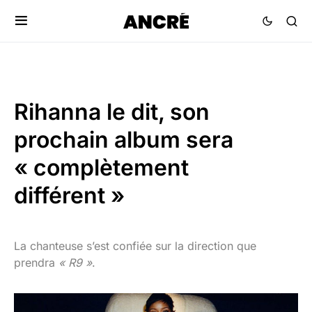
Rihanna le dit, son
prochain album sera
« complètement
différent »
La chanteuse s’est confiée sur la direction que
prendra
« R9 »
.