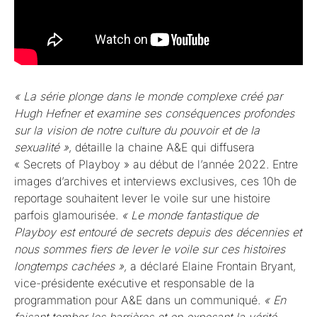
« La série plonge dans le monde complexe créé par
Hugh Hefner et examine ses conséquences profondes
sur la vision de notre culture du pouvoir et de la
sexualité »
, détaille la chaine A&E qui diffusera
« Secrets of Playboy » au début de l’année 2022. Entre
images d’archives et interviews exclusives, ces 10h de
reportage souhaitent lever le voile sur une histoire
parfois glamourisée.
« Le monde fantastique de
Playboy est entouré de secrets depuis des décennies et
nous sommes fiers de lever le voile sur ces histoires
longtemps cachées »,
a déclaré Elaine Frontain Bryant,
vice-présidente exécutive et responsable de la
programmation pour A&E dans un communiqué.
« En
faisant tomber les barrières et en exposant la vérité,