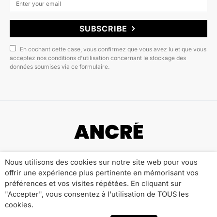
SUBSCRIBE
En cochant cette case, vous confirmez que vous avez lu et que vous
acceptez nos conditions d'utilisation concernant le stockage des
données soumises via ce formulaire.
Copyright © 2022 ANCRÉ MAGAZINE
Nous utilisons des cookies sur notre site web pour vous
offrir une expérience plus pertinente en mémorisant vos
Qui sommes-nous ?
Publicité
Contact
préférences et vos visites répétées. En cliquant sur
Mentions Légales
Politique de Confidentialité
"Accepter", vous consentez à l'utilisation de TOUS les
cookies.