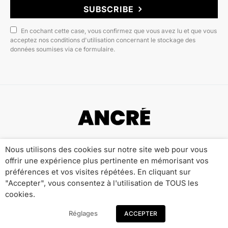
SUBSCRIBE
En cochant cette case, vous confirmez que vous avez lu et que vous
acceptez nos conditions d'utilisation concernant le stockage des
données soumises via ce formulaire.
Copyright © 2022 ANCRÉ MAGAZINE
Nous utilisons des cookies sur notre site web pour vous
offrir une expérience plus pertinente en mémorisant vos
Qui sommes-nous ?
Publicité
Contact
préférences et vos visites répétées. En cliquant sur
Mentions Légales
Politique de Confidentialité
"Accepter", vous consentez à l'utilisation de TOUS les
cookies.
Réglages
ACCEPTER