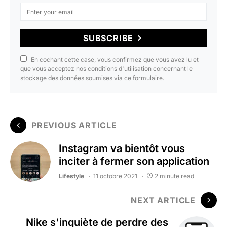
SUBSCRIBE
En cochant cette case, vous confirmez que vous avez lu et
que vous acceptez nos conditions d'utilisation concernant le
stockage des données soumises via ce formulaire.
PREVIOUS ARTICLE
Instagram va bientôt vous
inciter à fermer son application
Lifestyle
11 octobre 2021
2 minute read
NEXT ARTICLE
Nike s'inquiète de perdre des