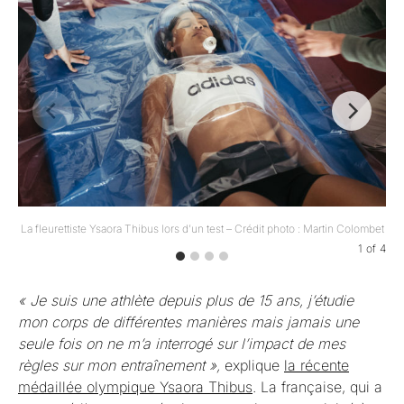
La fleurettiste Ysaora Thibus lors d’un test – Crédit photo : Martin Colombet
1
of
4
« Je suis une athlète depuis plus de 15 ans, j’étudie
mon corps de différentes manières mais jamais une
seule fois on ne m’a interrogé sur l’impact de mes
règles sur mon entraînement »,
explique
la récente
médaillée olympique Ysaora Thibus
. La française, qui a