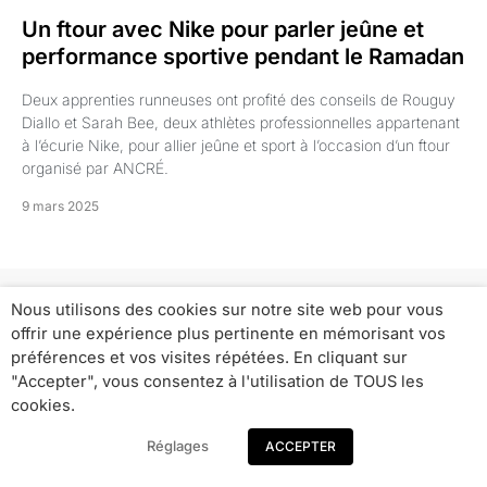
Un ftour avec Nike pour parler jeûne et
performance sportive pendant le Ramadan
Deux apprenties runneuses ont profité des conseils de Rouguy
Diallo et Sarah Bee, deux athlètes professionnelles appartenant
à l’écurie Nike, pour allier jeûne et sport à l’occasion d’un ftour
organisé par ANCRÉ.
9 mars 2025
Nous utilisons des cookies sur notre site web pour vous
offrir une expérience plus pertinente en mémorisant vos
Inscrivez-vous à notre Newsletter
préférences et vos visites répétées. En cliquant sur
"Accepter", vous consentez à l'utilisation de TOUS les
Ici, maintenant et pour le futur.
cookies.
Réglages
ACCEPTER