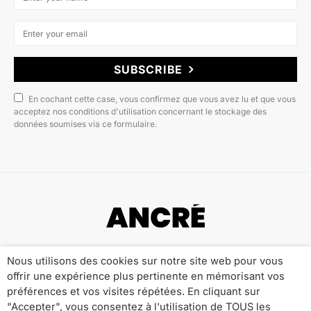
SUBSCRIBE
En cochant cette case, vous confirmez que vous avez lu et que vous
acceptez nos conditions d'utilisation concernant le stockage des
données soumises via ce formulaire.
Copyright © 2022 ANCRÉ MAGAZINE
Nous utilisons des cookies sur notre site web pour vous
offrir une expérience plus pertinente en mémorisant vos
Qui sommes-nous ?
Publicité
Contact
préférences et vos visites répétées. En cliquant sur
Mentions Légales
Politique de Confidentialité
"Accepter", vous consentez à l'utilisation de TOUS les