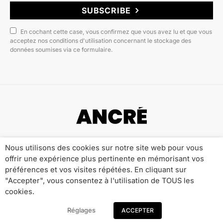
SUBSCRIBE
En cochant cette case, vous confirmez que vous avez lu et que vous
acceptez nos conditions d'utilisation concernant le stockage des
données soumises via ce formulaire.
Copyright © 2022 ANCRÉ MAGAZINE
Nous utilisons des cookies sur notre site web pour vous
offrir une expérience plus pertinente en mémorisant vos
Qui sommes-nous ?
Publicité
Contact
préférences et vos visites répétées. En cliquant sur
Mentions Légales
Politique de Confidentialité
"Accepter", vous consentez à l'utilisation de TOUS les
cookies.
Réglages
ACCEPTER