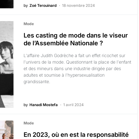
by
Zoé Terouinard
18 novembre 2024
Mode
Les casting de mode dans le viseur
de l’Assemblée Nationale ?
L'affaire Judith Godrèche a fait un effet ricochet sur
l'univers de la mode. Questionnant la place de l'enfant
et des mineurs dans une industrie dirigée par des
adultes et soumise à l'hypersexualisation
grandissante.
by
Hanadi Mostefa
1 avril 2024
Mode
En 2023, où en est la responsabilité