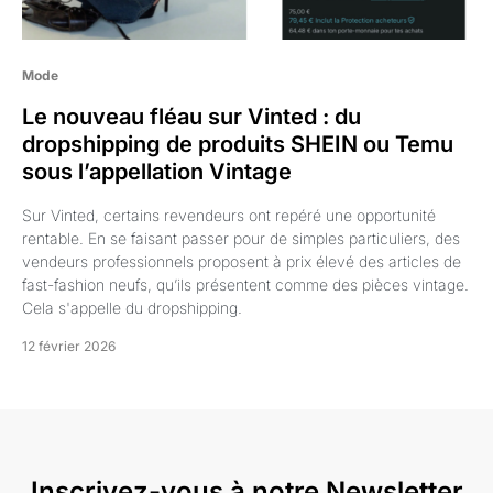
Mode
Le nouveau fléau sur Vinted : du
dropshipping de produits SHEIN ou Temu
sous l’appellation Vintage
Sur Vinted, certains revendeurs ont repéré une opportunité
rentable. En se faisant passer pour de simples particuliers, des
vendeurs professionnels proposent à prix élevé des articles de
fast-fashion neufs, qu’ils présentent comme des pièces vintage.
Cela s'appelle du dropshipping.
12 février 2026
Inscrivez-vous à notre Newsletter