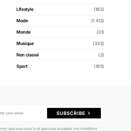
Lifestyle
(183)
Mode
(1 412)
Monde
(31)
Musique
(332)
Non classé
(2)
Sport
(165)
SUBSCRIBE
rmez que vous avez lu et que vous acceptez nos conditions