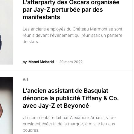
L’afterparty des Oscars organisée
par Jay-Z perturbée par des
manifestants
Les anciens employés du Château Marmont se sont
réunis devant l'évènement qui réunissait un parterre
de stars.
by
Manel Mebarki
29 mars 2022
Art
L’ancien assistant de Basquiat
dénonce la publicité Tiffany & Co.
avec Jay-Z et Beyoncé
Un commentaire fait par Alexandre Arnault, vice-
président exécutif de la marque, a mis le feu aux
poudres.