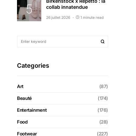
Birkenstock x Repetto : la
collab innatendue
26 juillet 2026
1 minute read
Categories
Art
(87)
Beauté
(174)
Entertainment
(176)
Food
(28)
Footwear
(227)