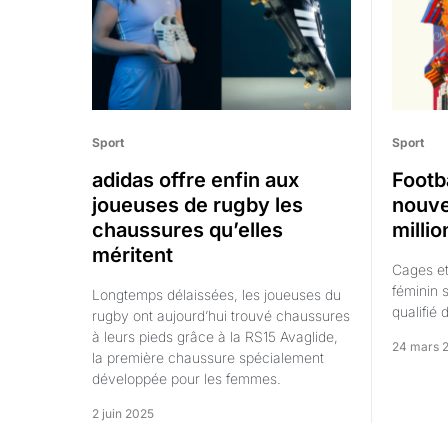
Sport
Sport
adidas offre enfin aux
Footba
joueuses de rugby les
nouve
chaussures qu’elles
millio
méritent
Cages et 
féminin 
Longtemps délaissées, les joueuses du
qualifié 
rugby ont aujourd’hui trouvé chaussures
à leurs pieds grâce à la RS15 Avaglide,
24 mars 
la première chaussure spécialement
développée pour les femmes.
2 juin 2025