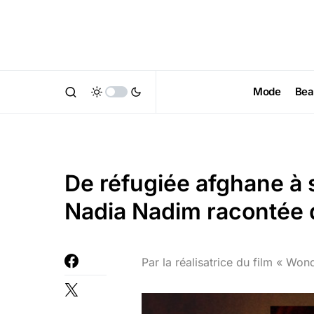
Mode
Bea
De réfugiée afghane à s
Nadia Nadim racontée 
Par la réalisatrice du film « Won