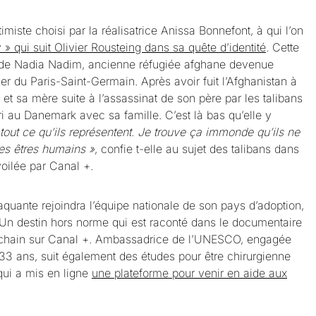
ntimiste choisi par la réalisatrice Anissa Bonnefont, à qui l’on
 qui suit Olivier Rousteing dans sa quête d’identité
. Cette
es de Nadia Nadim, ancienne réfugiée afghane devenue
ier du Paris-Saint-Germain. Après avoir fuit l’Afghanistan à
et sa mère suite à l’assassinat de son père par les talibans
ri au Danemark avec sa famille. C’est là bas qu’elle y
tout ce qu’ils représentent. Je trouve ça immonde qu’ils ne
es êtres humains »
, confie t-elle au sujet des talibans dans
ilée par Canal +.
taquante rejoindra l’équipe nationale de son pays d’adoption,
Un destin hors norme qui est raconté dans le documentaire
rochain sur Canal +. Ambassadrice de l’UNESCO, engagée
33 ans, suit également des études pour être chirurgienne
qui a mis en ligne
une plateforme pour venir en aide aux