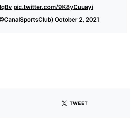
RdqBv
pic.twitter.com/9K8yCuuayi
(@CanalSportsClub)
October 2, 2021
TWEET