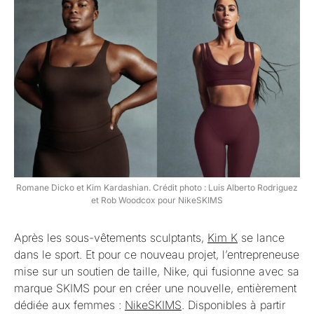
Romane Dicko et Kim Kardashian. Crédit photo : Luis Alberto Rodriguez
et Rob Woodcox pour NikeSKIMS
Après les sous-vêtements sculptants,
Kim K
se lance
dans le sport. Et pour ce nouveau projet, l’entrepreneuse
mise sur un soutien de taille, Nike, qui fusionne avec sa
marque SKIMS pour en créer une nouvelle, entièrement
dédiée aux femmes :
NikeSKIMS
. Disponibles à partir