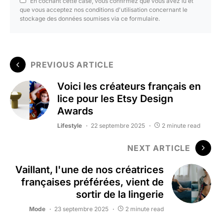
En cochant cette case, vous confirmez que vous avez lu et
que vous acceptez nos conditions d'utilisation concernant le
stockage des données soumises via ce formulaire.
PREVIOUS ARTICLE
Voici les créateurs français en
lice pour les Etsy Design
Awards
Lifestyle
22 septembre 2025
2 minute read
NEXT ARTICLE
Vaillant, l'une de nos créatrices
françaises préférées, vient de
sortir de la lingerie
Mode
23 septembre 2025
2 minute read