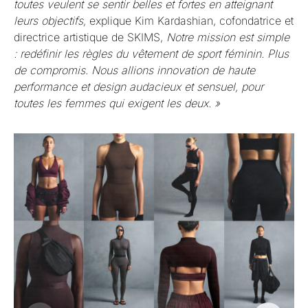
toutes veulent se sentir belles et fortes en atteignant
leurs objectifs,
explique Kim Kardashian, cofondatrice et
directrice artistique de SKIMS,
Notre mission est simple
: redéfinir les règles du vêtement de sport féminin. Plus
de compromis. Nous allions innovation de haute
performance et design audacieux et sensuel, pour
toutes les femmes qui exigent les deux. »