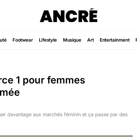
uté
Footwear
Lifestyle
Musique
Art
Entertainment
orce 1 pour femmes
rmée
ser davantage aux marchés féminin et ça passe par des