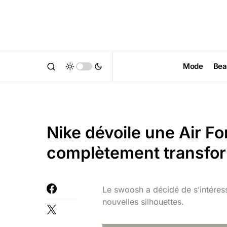
Mode
Bea
Nike dévoile une Air F
complètement transfo
Le swoosh a décidé de s’intéres
nouvelles silhouettes.