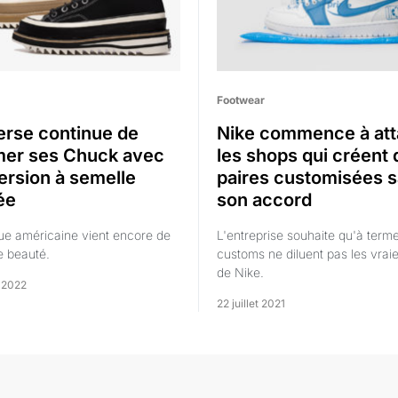
Footwear
rse continue de
Nike commence à att
mer ses Chuck avec
les shops qui créent 
ersion à semelle
paires customisées 
ée
son accord
e américaine vient encore de
L'entreprise souhaite qu'à term
e beauté.
customs ne diluent pas les vraie
de Nike.
r 2022
22 juillet 2021