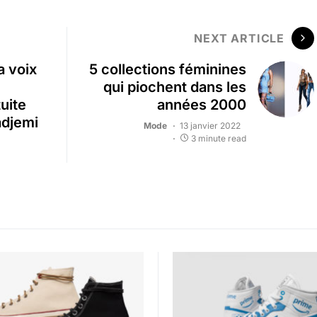
NEXT ARTICLE
a voix
5 collections féminines
qui piochent dans les
uite
années 2000
adjemi
Mode
13 janvier 2022
3 minute read