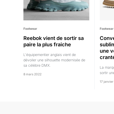
Footwear
Footwear
Reebok vient de sortir sa
Conve
paire la plus fraiche
subli
une v
L'équipementier anglais vient de
crant
dévoiler une silhouette modernisée de
sa célèbre DMX.
La marqu
sortir un
8 mars 2022
17 janvie