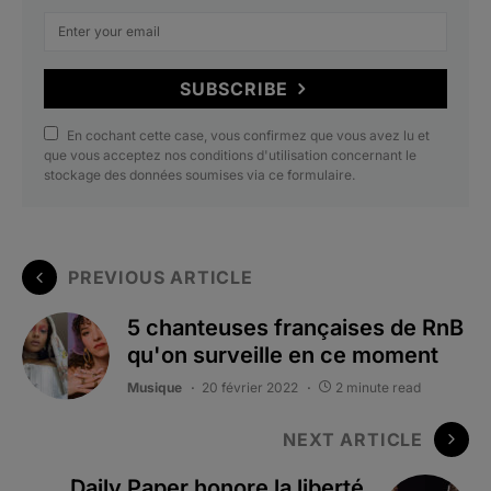
SUBSCRIBE
En cochant cette case, vous confirmez que vous avez lu et
que vous acceptez nos conditions d'utilisation concernant le
stockage des données soumises via ce formulaire.
PREVIOUS ARTICLE
5 chanteuses françaises de RnB
qu'on surveille en ce moment
Musique
20 février 2022
2 minute read
NEXT ARTICLE
Daily Paper honore la liberté