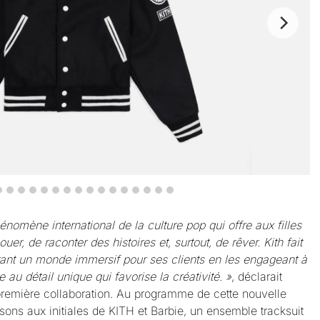
nomène international de la culture pop qui offre aux filles
uer, de raconter des histoires et, surtout, de rêver. Kith fait
ntant un monde immersif pour ses clients en les engageant à
au détail unique qui favorise la créativité. »
, déclarait
première collaboration. Au programme de cette nouvelle
sons aux initiales de KITH et Barbie, un ensemble tracksuit