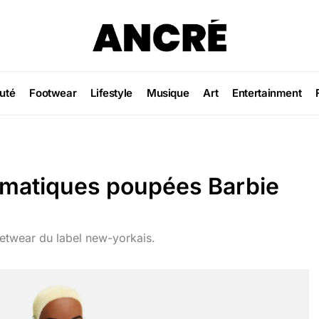
uté
Footwear
Lifestyle
Musique
Art
Entertainment
ématiques poupées Barbie
etwear du label new-yorkais.