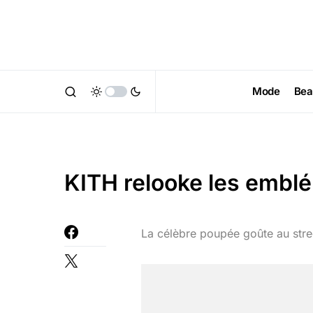
Mode
Bea
KITH relooke les embl
La célèbre poupée goûte au stre