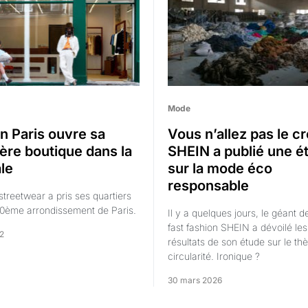
Mode
in Paris ouvre sa
Vous n’allez pas le cr
ère boutique dans la
SHEIN a publié une é
ale
sur la mode éco
responsable
streetwear a pris ses quartiers
10ème arrondissement de Paris.
Il y a quelques jours, le géant de 
fast fashion SHEIN a dévoilé les
22
résultats de son étude sur le th
circularité. Ironique ?
30 mars 2026