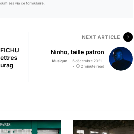
oumises via ce formulaire.
NEXT ARTICLE
s FICHU
Ninho, taille patron
lettres
Musique
6 décembre 2021
durag
2 minute read