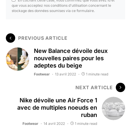
En cochant cette case, vous confirmez que vous avez lu et
que vous acceptez nos conditions d'utilisation concernant le
stockage des données soumises via ce formulaire.
PREVIOUS ARTICLE
New Balance dévoile deux
nouvelles paires pour les
adeptes du beige
Footwear
13 avril 2022
1 minute read
NEXT ARTICLE
Nike dévoile une Air Force 1
avec de multiples noeuds en
ruban
Footwear
14 avril 2022
1 minute read